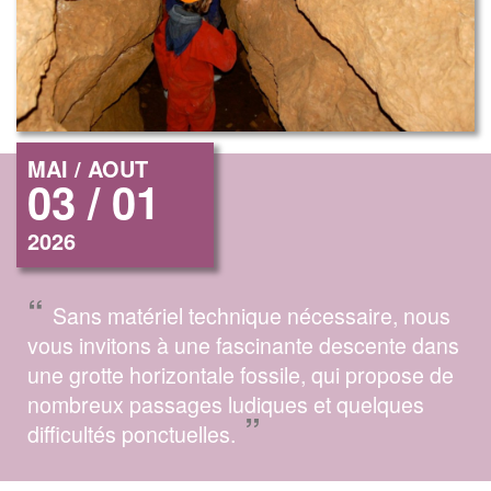
MAI / AOUT
03 / 01
2026
“
Sans matériel technique nécessaire, nous
vous invitons à une fascinante descente dans
une grotte horizontale fossile, qui propose de
nombreux passages ludiques et quelques
”
difficultés ponctuelles.