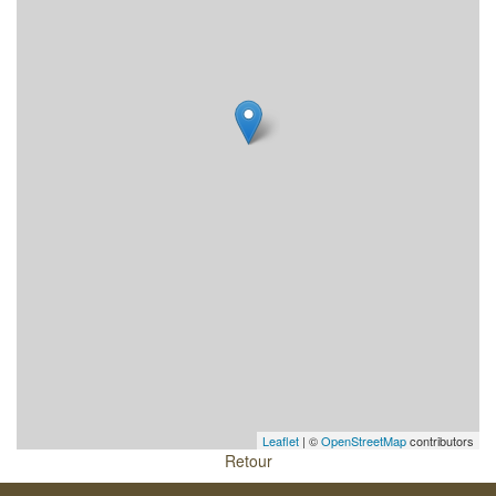
Leaflet
| ©
OpenStreetMap
contributors
Retour