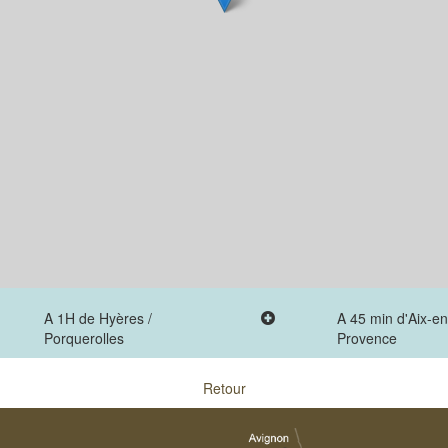
A 1H de Hyères /
A 45 min d'Aix-en
Porquerolles
Provence
Retour