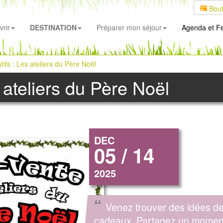
Bout
rir
DESTINATION
Préparer mon séjour
Agenda
et Fe
atifs : Les ateliers du Père Noël
s ateliers du Père Noël
DEC
05 / 14
2025
“
Venez trouver des idées d
cadeaux. Partagez un momen