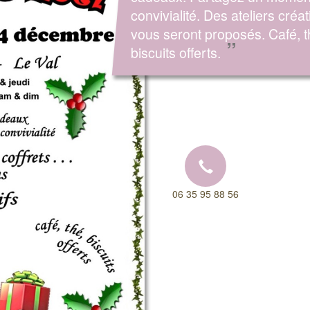
convivialité. Des ateliers créat
vous seront proposés. Café, t
”
biscuits offerts.
06 35 95 88 56