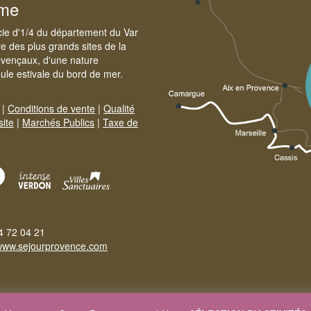
sme
cie d'1/4 du département du Var
e des plus grands sites de la
ovençaux, d'une nature
foule estivale du bord de mer.
|
Conditions de vente
|
Qualité
site
|
Marchés Publics
|
Taxe de
4 72 04 21
www.sejourprovence.com