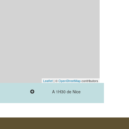
Leaflet
| ©
OpenStreetMap
contributors
A 1H30 de Nice