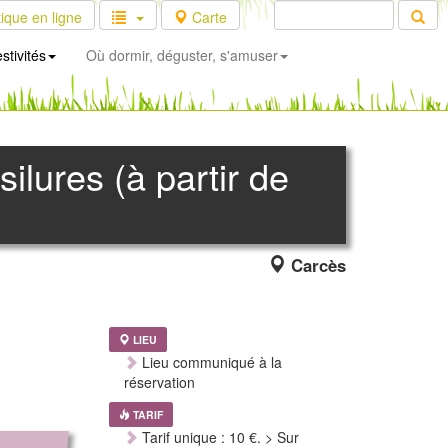
ique en ligne
Carte
stivités
Où dormir, déguster, s'amuser
silures (à partir de
Carcès
LIEU
Lieu communiqué à la
réservation
TARIF
Tarif unique : 10 €. > Sur