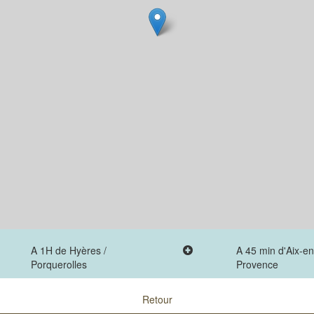
A 1H de Hyères /
A 45 min d'Aix-en
Porquerolles
Provence
Retour