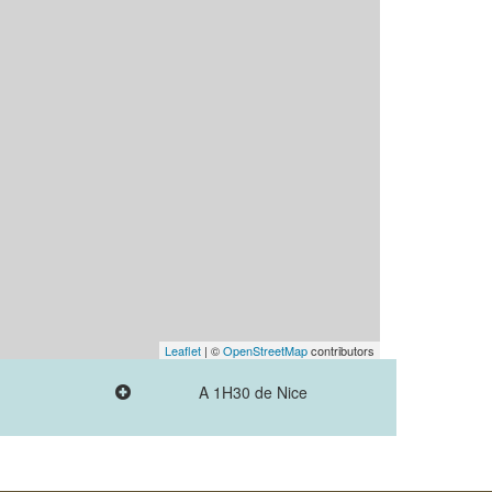
Leaflet
| ©
OpenStreetMap
contributors
A 1H30 de Nice