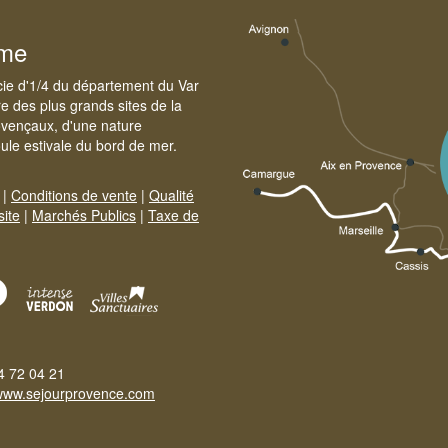
sme
cie d'1/4 du département du Var
e des plus grands sites de la
ovençaux, d'une nature
foule estivale du bord de mer.
|
Conditions de vente
|
Qualité
site
|
Marchés Publics
|
Taxe de
4 72 04 21
www.sejourprovence.com