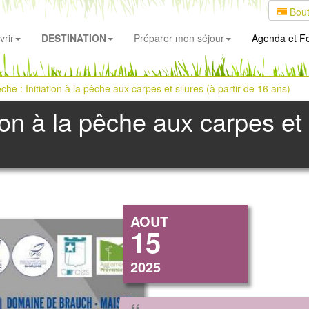
Bout
rir
DESTINATION
Préparer mon séjour
Agenda
et Fe
êche : Initiation à la pêche aux carpes et silures (à partir de 16 ans)
tion à la pêche aux carpes et 
AOUT
15
2025