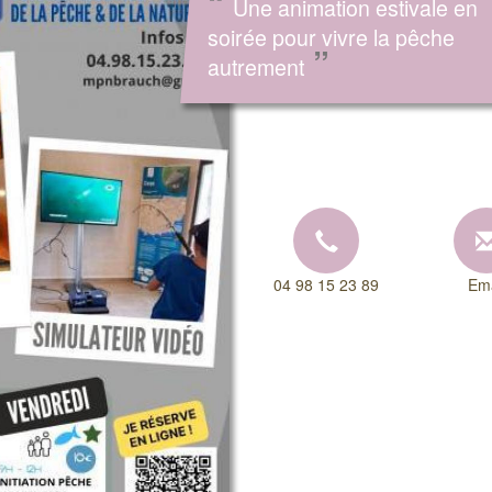
“
Une animation estivale en
soirée pour vivre la pêche
”
autrement
04 98 15 23 89
Ema