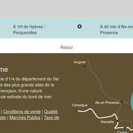
A 1H de Hyères /
A 45 min d'Aix-en
Porquerolles
Provence
Retour
sme
cie d'1/4 du département du Var
e des plus grands sites de la
ovençaux, d'une nature
foule estivale du bord de mer.
|
Conditions de vente
|
Qualité
site
|
Marchés Publics
|
Taxe de