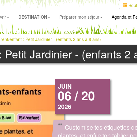
Bout
rir
DESTINATION
Préparer mon séjour
Agenda
et Fe
arent/enfant : Petit Jardinier - (enfants 2 ans à 8 ans)
: Petit Jardinier - (enfants 2
JUIN
06 / 20
2026
“
Customise tes étiquettes d
plantes, et enfile ton tablier p