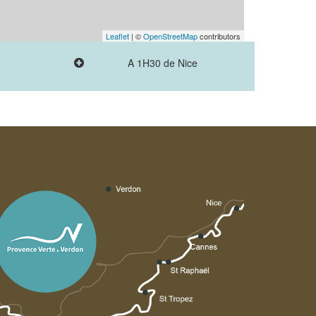
Leaflet
| ©
OpenStreetMap
contributors
A 1H30 de Nice