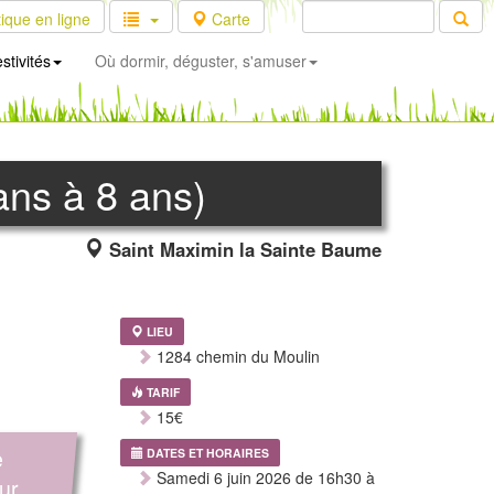
ique en ligne
Carte
stivités
Où dormir, déguster, s'amuser
 ans à 8 ans)
Saint Maximin la Sainte Baume
LIEU
1284 chemin du Moulin
TARIF
15€
e
DATES ET HORAIRES
Samedi 6 juin 2026 de 16h30 à
our