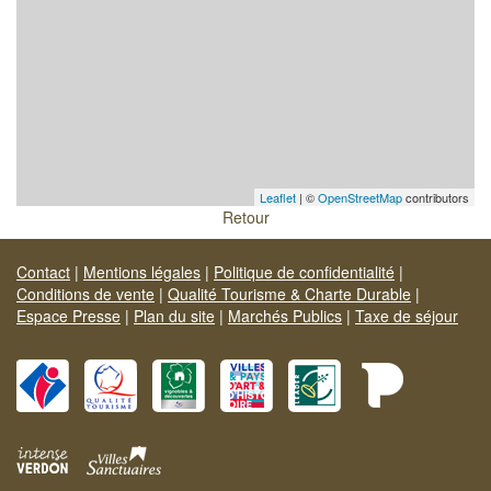
Leaflet
| ©
OpenStreetMap
contributors
Retour
Contact
|
Mentions légales
|
Politique de confidentialité
|
Conditions de vente
|
Qualité Tourisme & Charte Durable
|
Espace Presse
|
Plan du site
|
Marchés Publics
|
Taxe de séjour