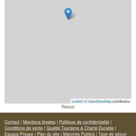
Leaflet
| ©
OpenStreetMap
contributors
Retour
Contact
|
Mentions légales
|
Politique de confidentialité
|
Conditions de vente
|
Qualité Tourisme & Charte Durable
|
Espace Presse
|
Plan du site
|
Marchés Publics
|
Taxe de séjour