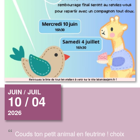
JUIN / JUIL
10 / 04
2026
“
Couds ton petit animal en feutrine ! choix