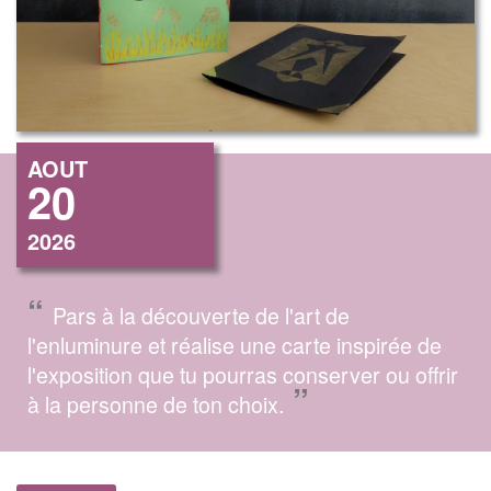
AOUT
20
2026
“
Pars à la découverte de l'art de
l'enluminure et réalise une carte inspirée de
l'exposition que tu pourras conserver ou offrir
”
à la personne de ton choix.