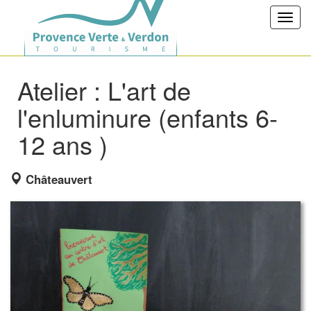
Toggl
navig
Atelier : L'art de
l'enluminure (enfants 6-
12 ans )
Châteauvert