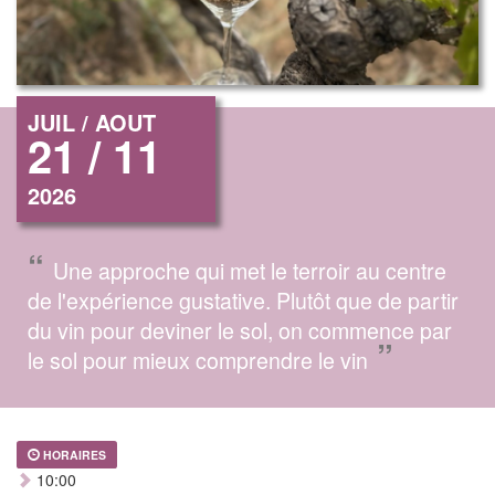
JUIL / AOUT
21 / 11
2026
“
Une approche qui met le terroir au centre
de l'expérience gustative. Plutôt que de partir
du vin pour deviner le sol, on commence par
”
le sol pour mieux comprendre le vin
HORAIRES
10:00