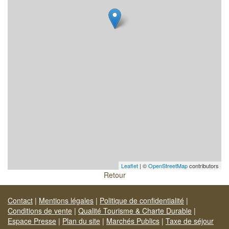
Leaflet
| ©
OpenStreetMap
contributors
Retour
Contact
|
Mentions légales
|
Politique de confidentialité
|
Conditions de vente
|
Qualité Tourisme & Charte Durable
|
Espace Presse
|
Plan du site
|
Marchés Publics
|
Taxe de séjour