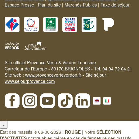
Espace Presse
|
Plan du site
|
Marchés Publics
|
Taxe de séjour
Site officiel Provence Verte & Verdon Tourisme
Carrefour de l'Europe - 83170 BRIGNOLES - Tél. 04 94 72 04 21
Site web :
www.provenceverteverdon.fr
- Site séjour :
www.sejourprovence.com
×
Etat des massifs le 06-08-2026 :
ROUGE
| Notre
SÉLECTION
D'ACTIVITÉS
pratiquables même en cas de fermeture des massifs.