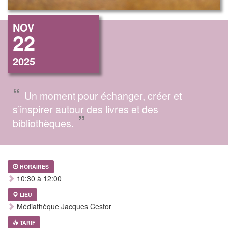
NOV
22
2025
“
Un moment pour échanger, créer et
s’inspirer autour des livres et des
”
bibliothèques.
HORAIRES
10:30 à 12:00
LIEU
Médiathèque Jacques Cestor
TARIF