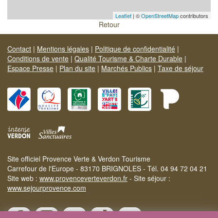
Leaflet
| ©
OpenStreetMap
contributors
Retour
Contact
|
Mentions légales
|
Politique de confidentialité
|
Conditions de vente
|
Qualité Tourisme & Charte Durable
|
Espace Presse
|
Plan du site
|
Marchés Publics
|
Taxe de séjour
Site officiel Provence Verte & Verdon Tourisme
Carrefour de l'Europe - 83170 BRIGNOLES - Tél. 04 94 72 04 21
Site web :
www.provenceverteverdon.fr
- Site séjour :
www.sejourprovence.com