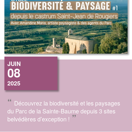
JUIN
08
2025
“
Découvrez la biodiversité et les paysages
du Parc de la Sainte-Baume depuis 3 sites
”
belvédères d’exception !