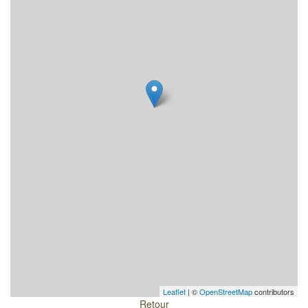
Leaflet
| ©
OpenStreetMap
contributors
Retour