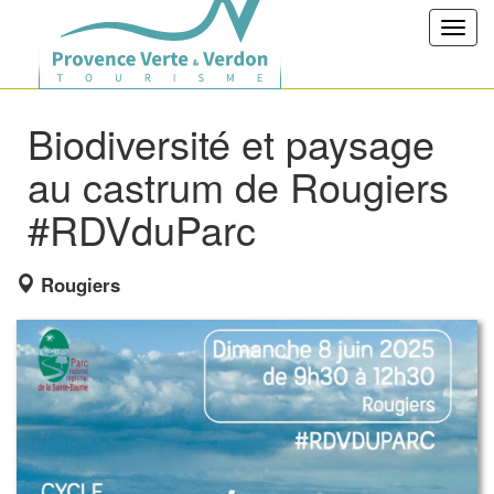
Toggl
navig
Biodiversité et paysage
au castrum de Rougiers
#RDVduParc
Rougiers