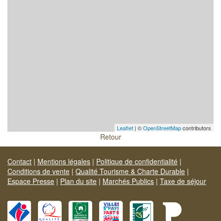
Leaflet
| ©
OpenStreetMap
contributors
Retour
Contact
|
Mentions légales
|
Politique de confidentialité
|
Conditions de vente
|
Qualité Tourisme & Charte Durable
|
Espace Presse
|
Plan du site
|
Marchés Publics
|
Taxe de séjour