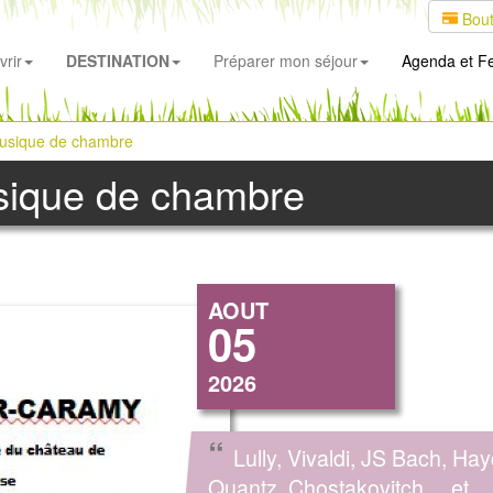
Bout
rir
DESTINATION
Préparer mon séjour
Agenda
et Fe
Musique de chambre
usique de chambre
AOUT
05
2026
“
Lully, Vivaldi, JS Bach, Hay
Quantz, Chostakovitch….et