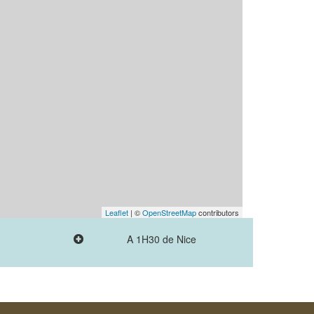
Leaflet
| ©
OpenStreetMap
contributors
A 1H30 de Nice