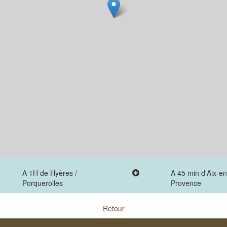
A 1H de Hyères /
A 45 min d'Aix-en
Porquerolles
Provence
Retour