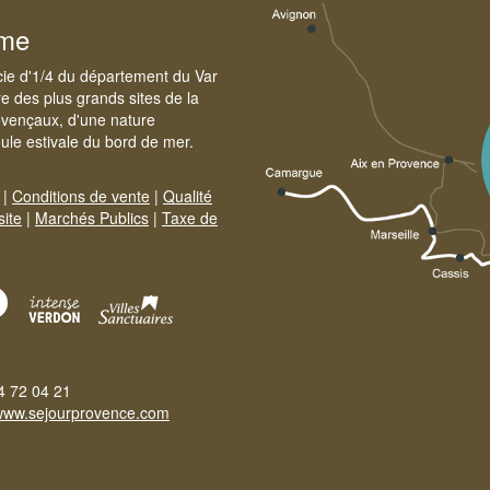
sme
cie d'1/4 du département du Var
e des plus grands sites de la
ovençaux, d'une nature
foule estivale du bord de mer.
|
Conditions de vente
|
Qualité
site
|
Marchés Publics
|
Taxe de
4 72 04 21
www.sejourprovence.com