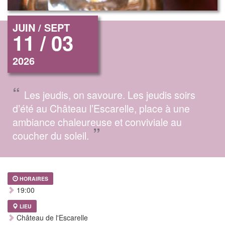
JUIN / SEPT
11 / 03
2026
“
Les jeudis, on savoure. Les jeudis soirs
d’été au Château l’Escarelle, place à une
ambiance chaleureuse et conviviale au
”
coucher du soleil.
HORAIRES
19:00
LIEU
Château de l'Escarelle