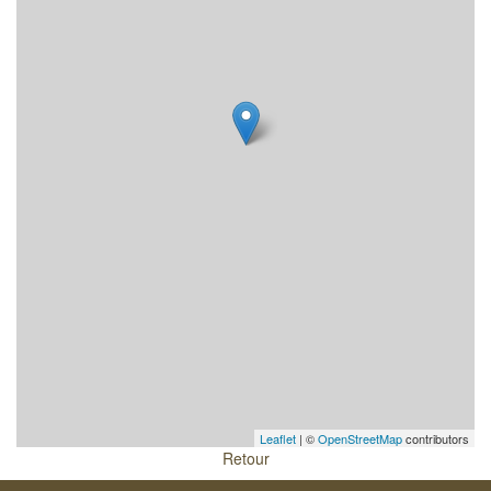
Leaflet
| ©
OpenStreetMap
contributors
Retour