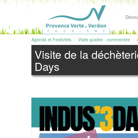
Découv
Agenda et Festivités
Visite guidée - commentée
Visite de la déchèter
Days