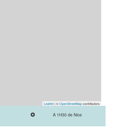
Leaflet
| ©
OpenStreetMap
contributors
A 1H30 de Nice