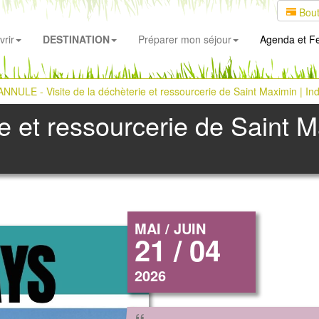
Bout
rir
DESTINATION
Préparer mon séjour
Agenda
et Fe
ANNULE - Visite de la déchèterie et ressourcerie de Saint Maximin | In
ie et ressourcerie de Saint M
MAI / JUIN
21 / 04
2026