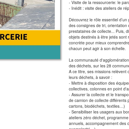
- Visite de la ressourcerie: le pa
- Inédit : visite des ateliers de ré
Découvrez le rôle essentiel d’un
des consignes de tri, orientation
prestataires de collecte... Puis,
objets destinés à être jetés sont 
concrète pour mieux comprendr
chacun peut agir à son échelle.
La communauté d'agglomération d
des déchets, sur les 28 commune
A ce titre, ses missions relèven
leurs déchets, à savoir :
- Mettre à disposition des équipe
collectives, colonnes en point d'
- Assurer la collecte et le transp
de camion de collecte différents
cartons, biodéchets, textiles…)
- Sensibiliser les usagers aux bon
ateliers zéro déchet, programme 
annuels, accompagnement des c