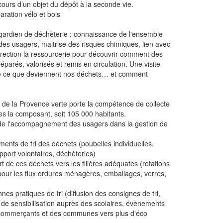
rcours d’un objet du dépôt à la seconde vie.
paration vélo et bois
 gardien de déchèterie : connaissance de l'ensemble
 des usagers, maitrise des risques chimiques, lien avec
 direction la ressourcerie pour découvrir comment des
réparés, valorisés et remis en circulation. Une visite
e ce que deviennent nos déchets… et comment
e la Provence verte porte la compétence de collecte
s la composant, soit 105 000 habitants.
t de l'accompagnement des usagers dans la gestion de
ments de tri des déchets (poubelles individuelles,
apport volontaires, déchèteries)
ort de ces déchets vers les filières adéquates (rotations
 pour les flux ordures ménagères, emballages, verres,
nes pratiques de tri (diffusion des consignes de tri,
de sensibilisation auprès des scolaires, évènements
ommerçants et des communes vers plus d'éco