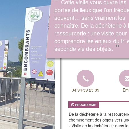
“
Cette visite vous ouvre les
portes de lieux que l’on fréqu
souvent… sans vraiment les
connaître. De la déchèterie à 
ressourcerie : une visite pour
comprendre les enjeux du tri e
”
seconde vie des objets.
04 94 59 25 89
Ema
PROGRAMME
De la déchèterie à la ressourcerie,
cheminement des objets vers un
- Visite de la déchèterie : dans 