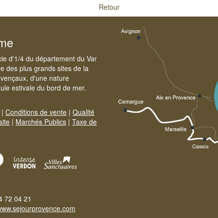
Retour
sme
cie d'1/4 du département du Var
e des plus grands sites de la
ovençaux, d'une nature
foule estivale du bord de mer.
|
Conditions de vente
|
Qualité
site
|
Marchés Publics
|
Taxe de
4 72 04 21
www.sejourprovence.com