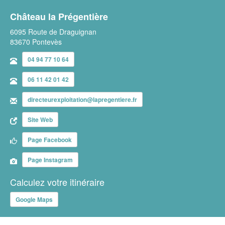
Château la Prégentière
6095 Route de Draguignan
83670 Pontevès
04 94 77 10 64
06 11 42 01 42
directeurexploitation@lapregentiere.fr
Site Web
Page Facebook
Page Instagram
Calculez votre itinéraire
Google Maps