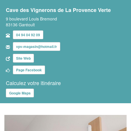
Cave des Vignerons de La Provence Verte
9 boulevard Louis Bremond
83136 Garéoult
04 94 04 92 09
vpv-magasin@hotmail.fr
Site Web
Page Facebook
Calculez votre itinéraire
Google Maps