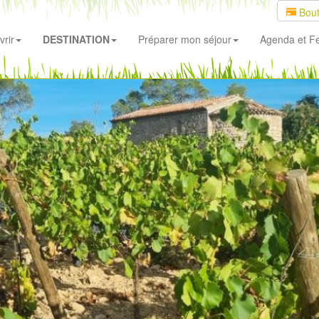
Bout
rir
DESTINATION
Préparer mon séjour
Agenda
et Fe