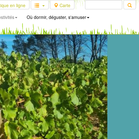
ique en ligne
Carte
stivités
Où dormir, déguster, s'amuser