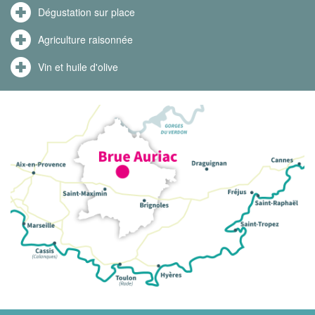
Dégustation sur place
Agriculture raisonnée
Vin et huile d'olive