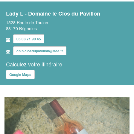
Lady L - Domaine le Clos du Pavillon
1528 Route de Toulon
83170 Brignoles
06 08 71 90 45
ch.h.closdupavillon@free.fr
Calculez votre itinéraire
Google Maps