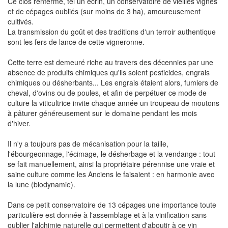
Ce clos renferme, tel un écrin, un conservatoire de vieilles vignes
et de cépages oubliés (sur moins de 3 ha), amoureusement
cultivés.
La transmission du goût et des traditions d'un terroir authentique
sont les fers de lance de cette vigneronne.
Cette terre est demeuré riche au travers des décennies par une
absence de produits chimiques qu'ils soient pesticides, engrais
chimiques ou désherbants... Les engrais étaient alors, fumiers de
cheval, d'ovins ou de poules, et afin de perpétuer ce mode de
culture la viticultrice invite chaque année un troupeau de moutons
à pâturer généreusement sur le domaine pendant les mois
d'hiver.
Il n'y a toujours pas de mécanisation pour la taille,
l'ébourgeonnage, l'écimage, le désherbage et la vendange : tout
se fait manuellement, ainsi la propriétaire pérennise une vraie et
saine culture comme les Anciens le faisaient : en harmonie avec
la lune (biodynamie).
Dans ce petit conservatoire de 13 cépages une importance toute
particulière est donnée à l'assemblage et à la vinification sans
oublier l'alchimie naturelle qui permettent d'aboutir à ce vin