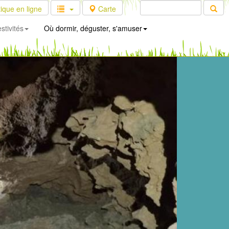
ique en ligne
Carte
stivités
Où dormir, déguster, s'amuser