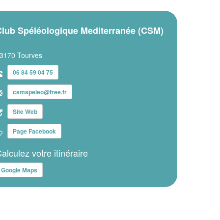
Club Spéléologique Mediterranée (CSM)
3170 Tourves
06 84 59 04 75
csmspeleo@free.fr
Site Web
Page Facebook
alculez votre itinéraire
Google Maps