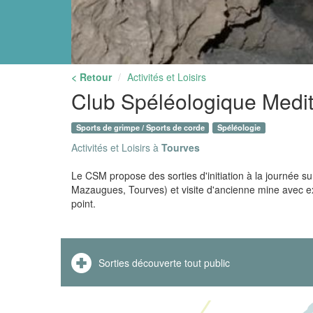
< Retour
Activités et Loisirs
Club Spéléologique Medi
Sports de grimpe / Sports de corde
Spéléologie
Activités et Loisirs à
Tourves
Le CSM propose des sorties d'initiation à la journée su
Mazaugues, Tourves) et visite d'ancienne mine avec exp
point.
Sorties découverte tout public