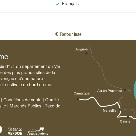
Français
Retour liste
sme
cie d'1/4 du département du Var
e des plus grands sites de la
ovençaux, d'une nature
foule estivale du bord de mer.
|
Conditions de vente
|
Qualité
site
|
Marchés Publics
|
Taxe de