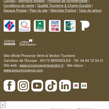
Contact
|
Mentions légales
|
Politique de confidentialité
|
Conditions de vente
|
Qualité Tourisme & Charte Durable
|
Espace Presse
|
Plan du site
|
Marchés Publics
|
Taxe de séjour
Site officiel Provence Verte & Verdon Tourisme
Carrefour de l'Europe - 83170 BRIGNOLES - Tél. 04 94 72 04 21
Site web :
www.provenceverteverdon.fr
- Site séjour :
www.sejourprovence.com
×