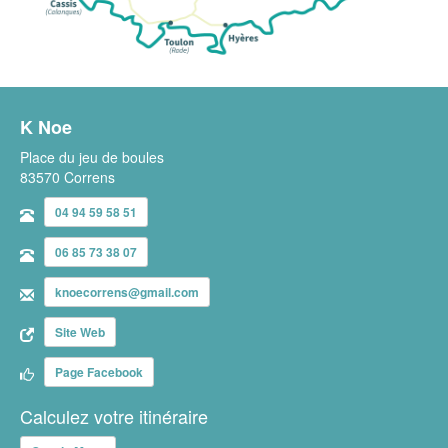
K Noe
Place du jeu de boules
83570 Correns
04 94 59 58 51
06 85 73 38 07
knoecorrens@gmail.com
Site Web
Page Facebook
Calculez votre itinéraire