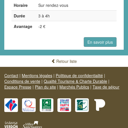
Horaire
Sur rendez-vous
Durée
3 à 4h
Avantage
-2 €
En savoir plus
Retour liste
Contact
|
Mentions légales
|
Politique de confidentialité
|
Conditions de vente
|
Qualité Tourisme & Charte Durable
|
Espace Presse
|
Plan du site
|
Marchés Publics
|
Taxe de séjour