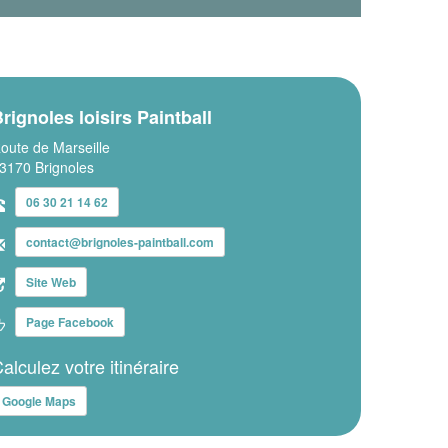
rignoles loisirs Paintball
oute de Marseille
3170 Brignoles
06 30 21 14 62
contact@brignoles-paintball.com
Site Web
Page Facebook
alculez votre itinéraire
Google Maps