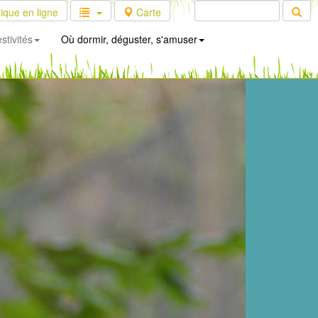
ique en ligne
Carte
stivités
Où dormir, déguster, s'amuser