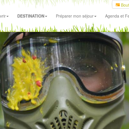
Bout
rir
DESTINATION
Préparer mon séjour
Agenda
et Fe