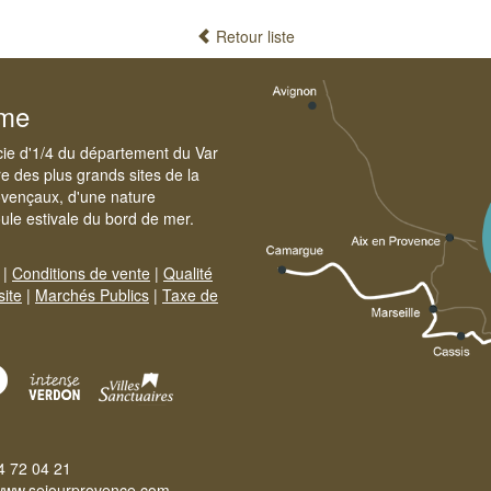
Retour liste
sme
cie d'1/4 du département du Var
e des plus grands sites de la
ovençaux, d'une nature
foule estivale du bord de mer.
|
Conditions de vente
|
Qualité
site
|
Marchés Publics
|
Taxe de
4 72 04 21
www.sejourprovence.com