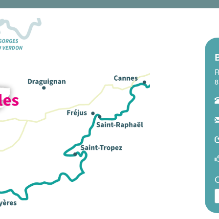
B
R
8
C