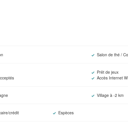
on
Salon de thé / C
Prêt de jeux
cceptés
Accès Internet Wi
agne
Village à -2 km
aire/crédit
Espèces