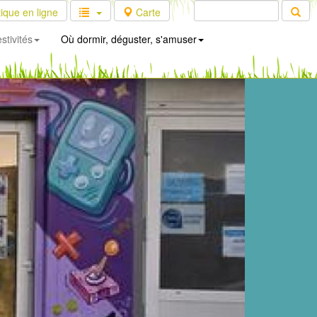
ique en ligne
Carte
stivités
Où dormir, déguster, s'amuser