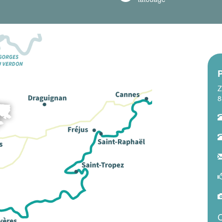
Z
8
C