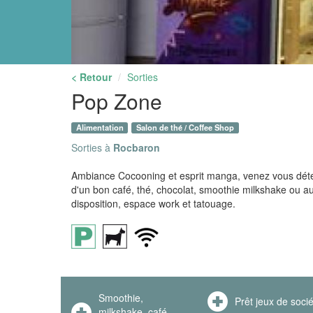
< Retour
Sorties
Pop Zone
Alimentation
Salon de thé / Coffee Shop
Sorties à
Rocbaron
Ambiance Cocooning et esprit manga, venez vous déten
d'un bon café, thé, chocolat, smoothie milkshake ou au
disposition, espace work et tatouage.
Smoothie,
Prêt jeux de soci
milkshake, café