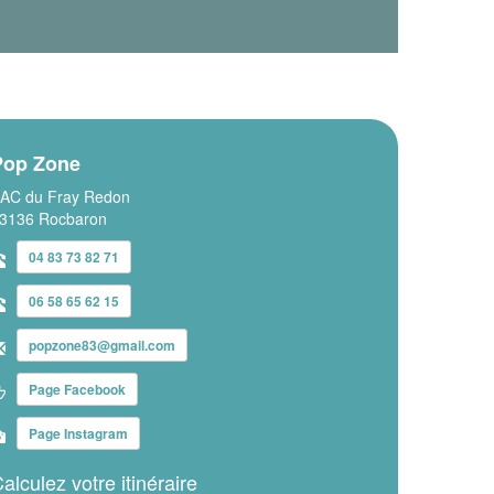
Pop Zone
AC du Fray Redon
3136 Rocbaron
04 83 73 82 71
06 58 65 62 15
popzone83@gmail.com
Page Facebook
Page Instagram
alculez votre itinéraire