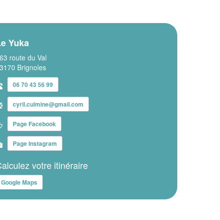
Le Yuka
63 route du Val
3170 Brignoles
06 70 43 56 99
cyril.culmine@gmail.com
Page Facebook
Page Instagram
alculez votre itinéraire
Google Maps