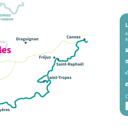
6
8
C