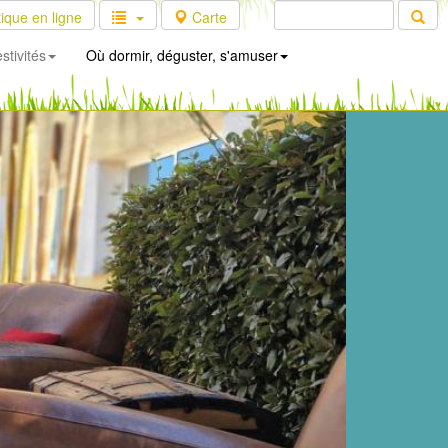
ique en ligne
Carte
stivités
Où dormir, déguster, s'amuser