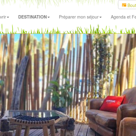
Bout
rir
DESTINATION
Préparer mon séjour
Agenda
et Fe