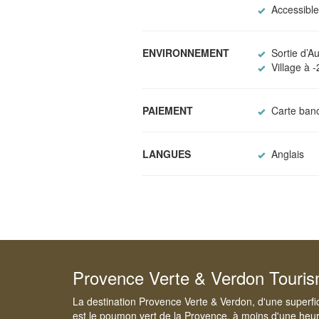
Accessible
ENVIRONNEMENT
Sortie d’A
Village à 
PAIEMENT
Carte banc
LANGUES
Anglais
Provence Verte & Verdon Touri
La destination Provence Verte & Verdon, d'une superfi
est le poumon vert de la Provence, à moins d'une heur