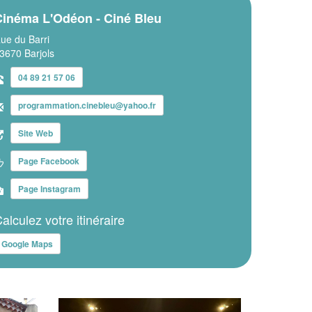
Cinéma L'Odéon - Ciné Bleu
ue du Barri
3670 Barjols
04 89 21 57 06
programmation.cinebleu@yahoo.fr
Site Web
Page Facebook
Page Instagram
alculez votre itinéraire
Google Maps