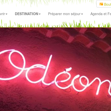
Bout
rir
DESTINATION
Préparer mon séjour
Agenda
et Fe