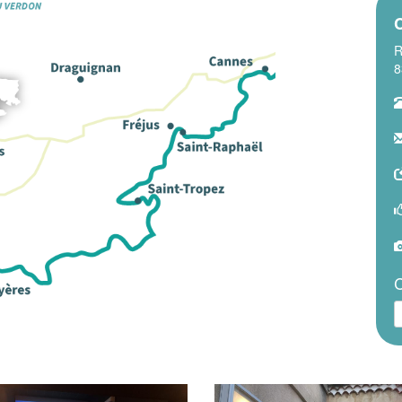
R
8
C