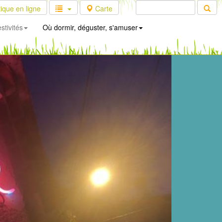
ique en ligne
Carte
stivités
Où dormir, déguster, s'amuser