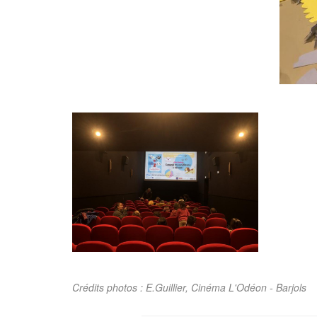
Crédits photos : E.Guillier, Cinéma L'Odéon - Barjols