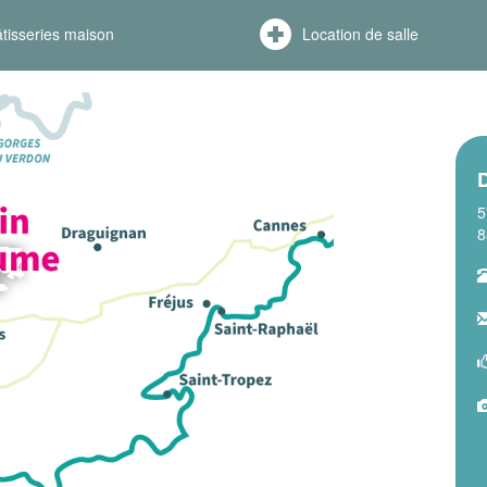
tisseries maison
Location de salle
5
8