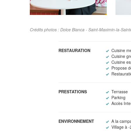
Crédits photos : Dolce Bianca - Saint-Maximin-la-Sai
RESTAURATION
Cuisine m
Cuisine g
Cuisine e
Propose de
Restaurati
PRESTATIONS
Terrasse
Parking
Accès Inter
ENVIRONNEMENT
A la camp
Village à 