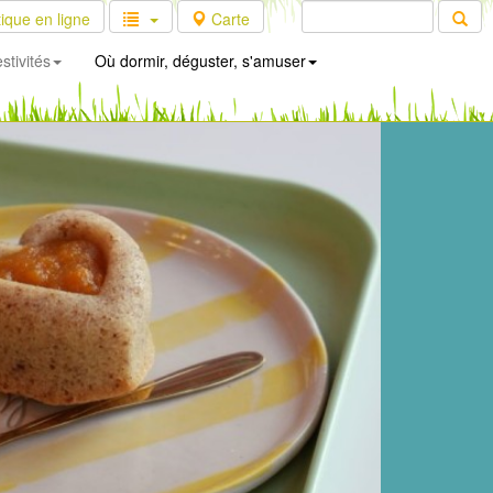
ique en ligne
Carte
stivités
Où dormir, déguster, s'amuser