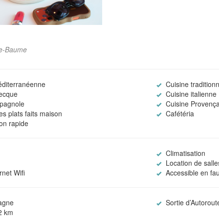
nte-Baume
éditerranéenne
Cuisine traditionn
recque
Cuisine italienne
spagnole
Cuisine Provença
s plats faits maison
Cafétéria
on rapide
Climatisation
Location de salle
net Wifi
Accessible en fau
agne
Sortie d’Autorou
-2 km