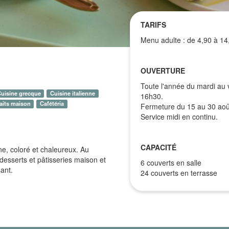
TARIFS
Menu adulte : de 4,90 à 14,
OUVERTURE
Toute l'année du mardi au
uisine grecque
Cuisine italienne
16h30.
aits maison
Cafétéria
Fermeture du 15 au 30 aoû
Service midi en continu.
CAPACITÉ
nne, coloré et chaleureux. Au
desserts et pâtisseries maison et
6 couverts en salle
ant.
24 couverts en terrasse