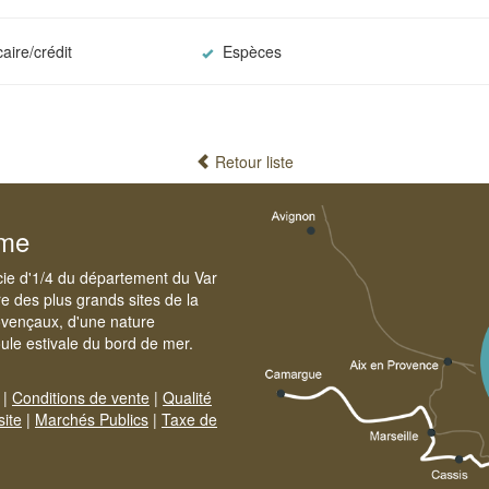
aire/crédit
Espèces
Retour liste
sme
cie d'1/4 du département du Var
e des plus grands sites de la
ovençaux, d'une nature
foule estivale du bord de mer.
|
Conditions de vente
|
Qualité
site
|
Marchés Publics
|
Taxe de