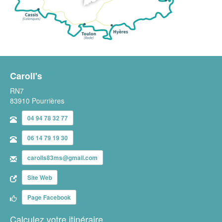
Caroll's
RN7
83910 Pourrières
04 94 78 32 77
06 14 79 19 30
carolls83ms@gmail.com
Site Web
Page Facebook
Calculez votre itinéraire