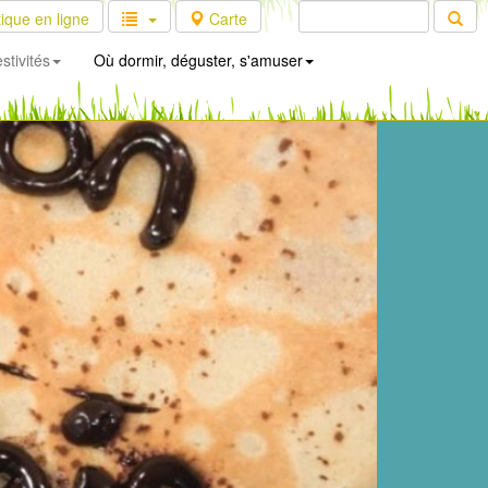
ique en ligne
Carte
stivités
Où dormir, déguster, s'amuser