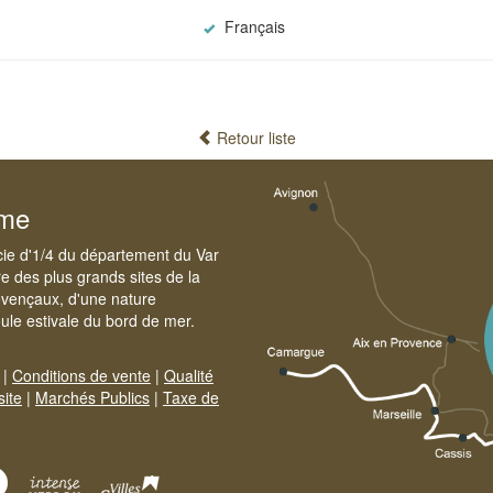
Français
Retour liste
sme
cie d'1/4 du département du Var
e des plus grands sites de la
ovençaux, d'une nature
foule estivale du bord de mer.
|
Conditions de vente
|
Qualité
site
|
Marchés Publics
|
Taxe de