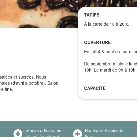
TARIFS
À la carte de 10 à 20 €.
OUVERTURE
En juillet & août du mardi
De septembre à juin le lund
18h. Le mardi de 9h à 18h.
 salées et sucrées. Nous
les (d'avril à octobre). Salon
CAPACITÉ
ie fine.
Glaces artisanales
Boutique et épicerie
(d'avril à octobre)
fine