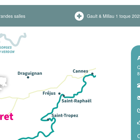
andes salles
Gault & Millau 1 toque 202
A
Q
8
C