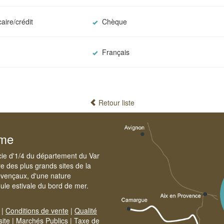
aire/crédit
Chèque
Français
Retour liste
sme
cie d'1/4 du département du Var
e des plus grands sites de la
ovençaux, d'une nature
foule estivale du bord de mer.
|
Conditions de vente
|
Qualité
site
|
Marchés Publics
|
Taxe de