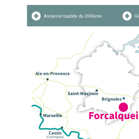
Ancienne bastide du XVIIème
Gr