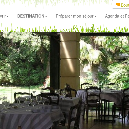
Bout
rir
DESTINATION
Préparer mon séjour
Agenda
et Fe