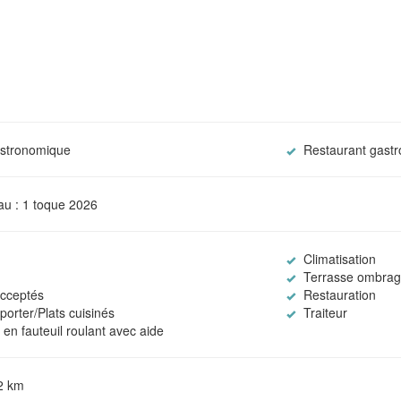
astronomique
Restaurant gast
au : 1 toque 2026
Climatisation
Terrasse ombra
cceptés
Restauration
orter/Plats cuisinés
Traiteur
en fauteuil roulant avec aide
-2 km