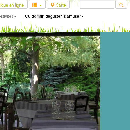
ique en ligne
Carte
stivités
Où dormir, déguster, s'amuser