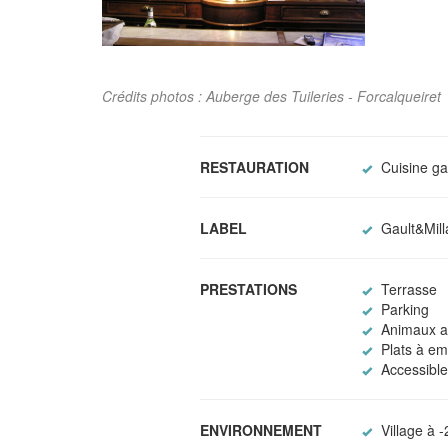
Crédits photos : Auberge des Tuileries - Forcalqueiret
RESTAURATION
Cuisine g
LABEL
Gault&Mill
PRESTATIONS
Terrasse
Parking
Animaux a
Plats à emp
Accessible 
ENVIRONNEMENT
Village à 