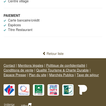
Centre village
PAIEMENT
Carte bancaire/crédit
Espèces
Titre Restaurant
Retour liste
Contact
|
Mentions légales
|
Politique de confidentialité
|
Conditions de vente
|
Qualité Tourisme & Charte Durable
|
Espace Presse
|
Plan du site
|
Marchés Publics
|
Taxe de séjour