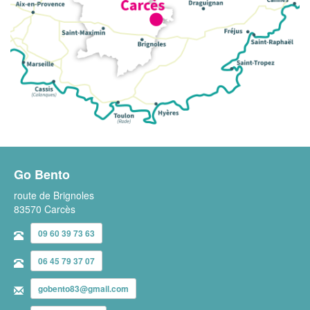
Go Bento
route de Brignoles
83570 Carcès
09 60 39 73 63
06 45 79 37 07
gobento83@gmail.com