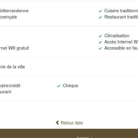
éditerranéenne
Cuisine traditionn
ovençale
Restaurant tradit
Climatisation
Accès Internet Wi
net Wifi gratuit
Accessible en fau
ie de la ville
aire/crédit
Chèque
aurant
Retour liste