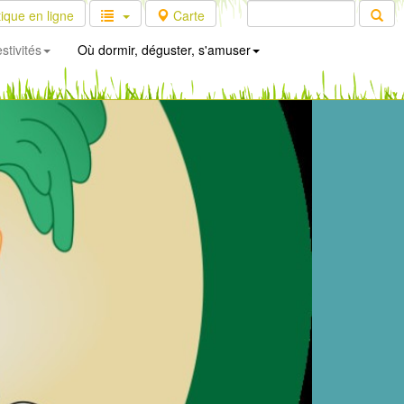
ique en ligne
Carte
stivités
Où dormir, déguster, s'amuser