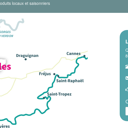
oduits locaux et saisonniers
L
Q
8
C