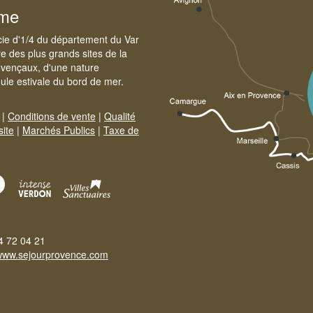
sme
cie d'1/4 du département du Var
e des plus grands sites de la
ovençaux, d'une nature
foule estivale du bord de mer.
|
Conditions de vente
|
Qualité
site
|
Marchés Publics
|
Taxe de
4 72 04 21
www.sejourprovence.com