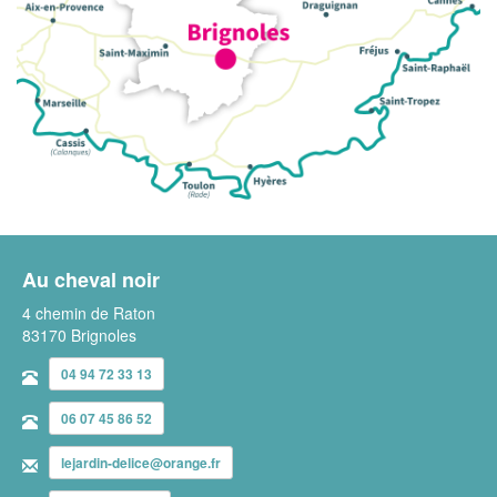
Au cheval noir
4 chemin de Raton
83170 Brignoles
04 94 72 33 13
06 07 45 86 52
lejardin-delice@orange.fr