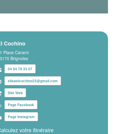
El Cochino
1 Place Carami
3170 Brignoles
04 94 78 33 07
elisaelcochino22@gmail.com
Site Web
Page Facebook
Page Instagram
alculez votre itinéraire