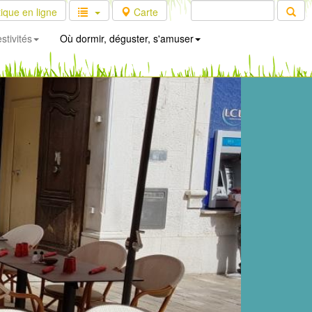
ique en ligne
Carte
stivités
Où dormir, déguster, s'amuser