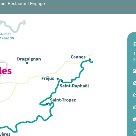
bel Restaurant Engagé
1
8
C