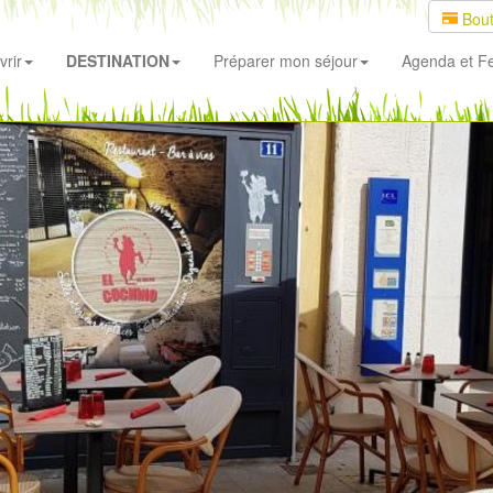
Bout
rir
DESTINATION
Préparer mon séjour
Agenda
et Fe