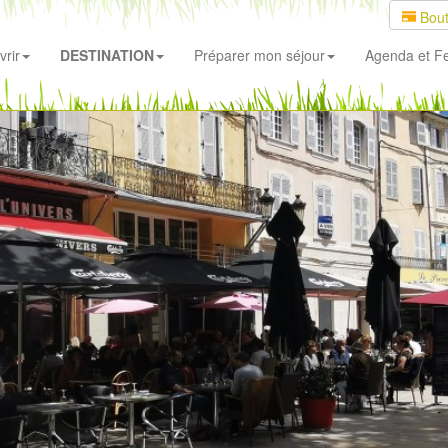
Bout
rir
DESTINATION
Préparer mon séjour
Agenda
et Fe