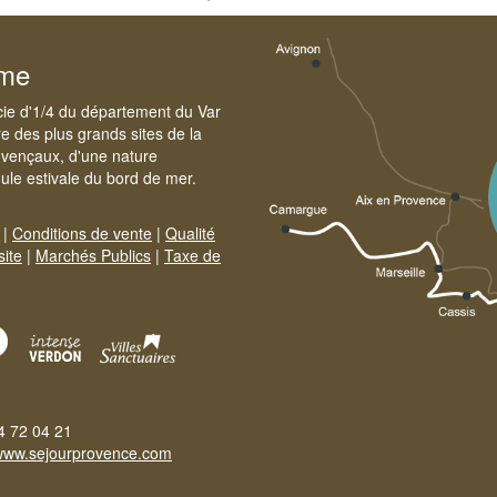
sme
cie d'1/4 du département du Var
e des plus grands sites de la
ovençaux, d'une nature
foule estivale du bord de mer.
|
Conditions de vente
|
Qualité
site
|
Marchés Publics
|
Taxe de
4 72 04 21
www.sejourprovence.com