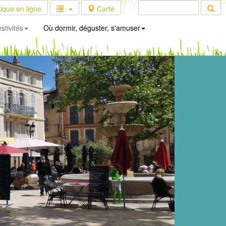
ique en ligne
Carte
stivités
Où dormir, déguster, s'amuser