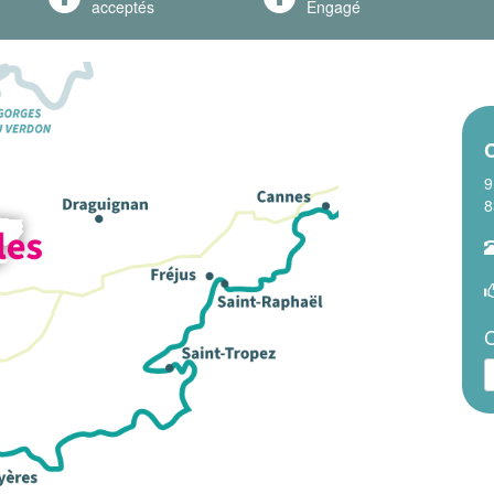
acceptés
Engagé
C
9
8
C