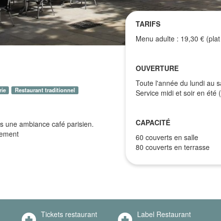
TARIFS
Menu adulte : 19,30 € (plat 
OUVERTURE
Toute l'année du lundi au 
rie
Restaurant traditionnel
Service midi et soir en été (
CAPACITÉ
ans une ambiance café parisien.
èrement
60 couverts en salle
80 couverts en terrasse
Tickets restaurant
Label Restaurant