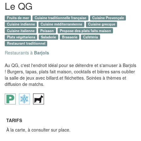
Le QG
Fruits de mer
Cuisine traditionnelle française
Cuisine Provençale
Cuisine indienne
Cuisine méditerranéenne
Cuisine grecque
Cuisine italienne
Poisson
Propose des plats faits maison
Plats végétariens
Saladerie
Brasserie
Cafétéria
Restaurant traditionnel
Restaurants à
Barjols
Au QG, c'est l'endroit idéal pour se détendre et s'amuser à Barjols
! Burgers, tapas, plats fait maison, cocktails et bières sans oublier
la salle de jeux avec billard.et fléchettes. Soirées à thèmes et
diffusion de matchs.
TARIFS
À la carte, à consulter sur place.