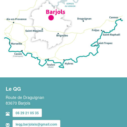
Le QG
Route de Draguignan
83670 Barjols
06 29 21 05 35
leqg.barjolais@gmail.com