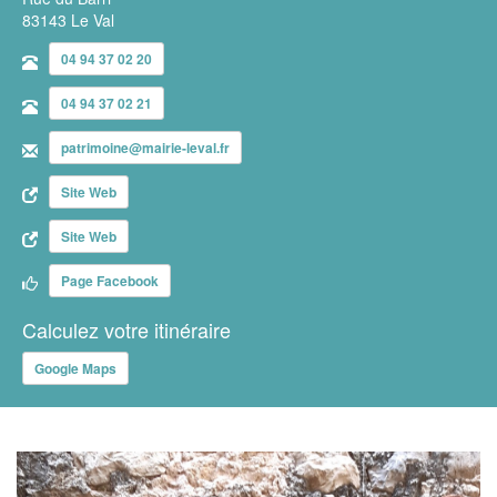
83143 Le Val
04 94 37 02 20
04 94 37 02 21
patrimoine@mairie-leval.fr
Site Web
Site Web
Page Facebook
Calculez votre itinéraire
Google Maps