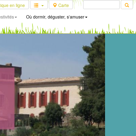
ique en ligne
Carte
stivités
Où dormir, déguster, s'amuser