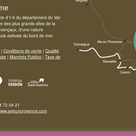
sme
cie d'1/4 du département du Var
e des plus grands sites de la
ovençaux, d'une nature
foule estivale du bord de mer.
|
Conditions de vente
|
Qualité
site
|
Marchés Publics
|
Taxe de
4 72 04 21
www.sejourprovence.com