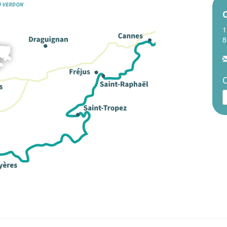
C
1
8
C