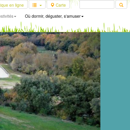
ique en ligne
Carte
stivités
Où dormir, déguster, s'amuser