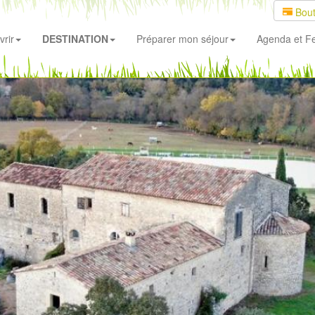
Bout
rir
DESTINATION
Préparer mon séjour
Agenda
et Fe