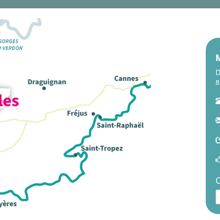
D
8
C