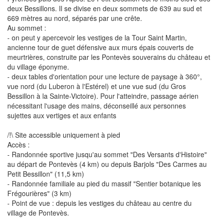
deux Bessillons. Il se divise en deux sommets de 639 au sud et
669 mètres au nord, séparés par une crête.
Au sommet :
- on peut y apercevoir les vestiges de la Tour Saint Martin,
ancienne tour de guet défensive aux murs épais couverts de
meurtrières, construite par les Pontevès souverains du château et
du village éponyme.
- deux tables d'orientation pour une lecture de paysage à 360°,
vue nord (du Luberon à l'Estérel) et une vue sud (du Gros
Bessillon à la Sainte-Victoire). Pour l'atteindre, passage aérien
nécessitant l'usage des mains, déconseillé aux personnes
sujettes aux vertiges et aux enfants
/!\ Site accessible uniquement à pied
Accès :
- Randonnée sportive jusqu'au sommet "Des Versants d'Histoire"
au départ de Pontevès (4 km) ou depuis Barjols "Des Carmes au
Petit Bessillon" (11,5 km)
- Randonnée familiale au pied du massif "Sentier botanique les
Frégourières" (3 km)
- Point de vue : depuis les vestiges du château au centre du
village de Pontevès.