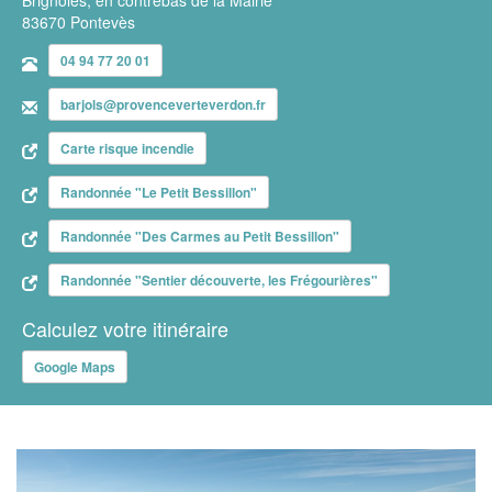
83670 Pontevès
04 94 77 20 01
barjols@provenceverteverdon.fr
Carte risque incendie
Randonnée "Le Petit Bessillon"
Randonnée "Des Carmes au Petit Bessillon"
Randonnée "Sentier découverte, les Frégourières"
Calculez votre itinéraire
Google Maps