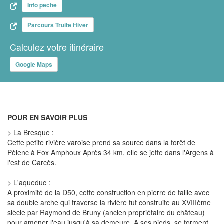
Info pêche
Parcours Truite Hiver
Calculez votre itinéraire
Google Maps
POUR EN SAVOIR PLUS
> La Bresque :
Cette petite rivière varoise prend sa source dans la forêt de
Pèlenc à Fox Amphoux Après 34 km, elle se jette dans l'Argens à
l'est de Carcès.
> L'aqueduc :
A proximité de la D50, cette construction en pierre de taille avec
sa double arche qui traverse la rivière fut construite au XVIIIème
siècle par Raymond de Bruny (ancien propriétaire du château)
pour amener l'eau jusqu'à sa demeure. A ses pieds, se forment