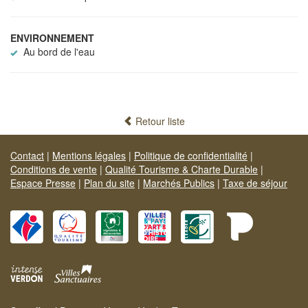
ENVIRONNEMENT
Au bord de l'eau
Retour liste
Contact
|
Mentions légales
|
Politique de confidentialité
|
Conditions de vente
|
Qualité Tourisme & Charte Durable
|
Espace Presse
|
Plan du site
|
Marchés Publics
|
Taxe de séjour