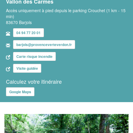
Vallon des Carmes
Accès uniquement à pied depuis le parking Crouchet (1 km - 15
min)
83670 Barjols
04 94 77 20 01
barjols@provenceverteverdon.fr
Carte risque incendie
Visite guidée
Calculez votre itinéraire
Google Maps