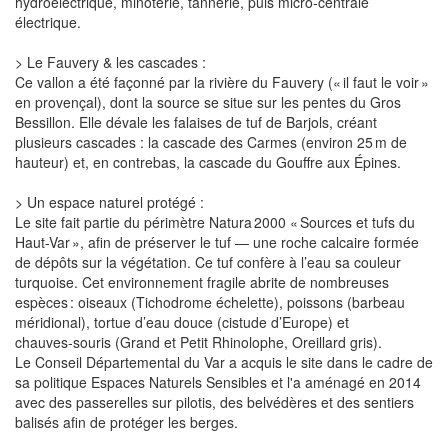
hydroélectrique, minoterie, tannerie, puis micro-centrale
électrique.
> Le Fauvery & les cascades :
Ce vallon a été façonné par la rivière du Fauvery (« il faut le voir »
en provençal), dont la source se situe sur les pentes du Gros
Bessillon. Elle dévale les falaises de tuf de Barjols, créant
plusieurs cascades : la cascade des Carmes (environ 25 m de
hauteur) et, en contrebas, la cascade du Gouffre aux Épines.
> Un espace naturel protégé :
Le site fait partie du périmètre Natura 2000 « Sources et tufs du
Haut-Var », afin de préserver le tuf — une roche calcaire formée
de dépôts sur la végétation. Ce tuf confère à l’eau sa couleur
turquoise. Cet environnement fragile abrite de nombreuses
espèces : oiseaux (Tichodrome échelette), poissons (barbeau
méridional), tortue d’eau douce (cistude d’Europe) et
chauves‑souris (Grand et Petit Rhinolophe, Oreillard gris).
Le Conseil Départemental du Var a acquis le site dans le cadre de
sa politique Espaces Naturels Sensibles et l'a aménagé en 2014
avec des passerelles sur pilotis, des belvédères et des sentiers
balisés afin de protéger les berges.