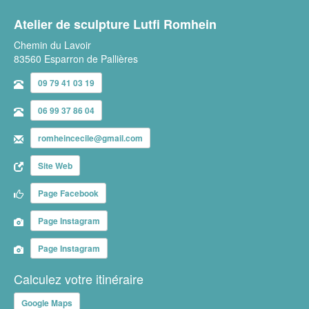
Atelier de sculpture Lutfi Romhein
Chemin du Lavoir
83560 Esparron de Pallières
09 79 41 03 19
06 99 37 86 04
romheincecile@gmail.com
Site Web
Page Facebook
Page Instagram
Page Instagram
Calculez votre itinéraire
Google Maps