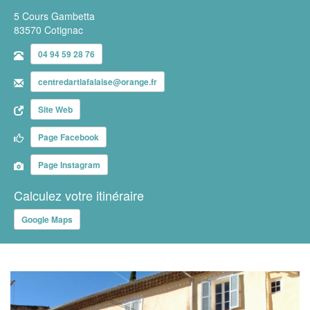
5 Cours Gambetta
83570 Cotignac
04 94 59 28 76
centredartlafalaise@orange.fr
Site Web
Page Facebook
Page Instagram
Calculez votre itinéraire
Google Maps