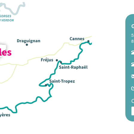
G
5
8
C