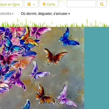
ique en ligne
Carte
stivités
Où dormir, déguster, s'amuser