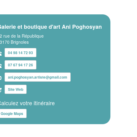
alerie et boutique d'art Ani Poghosyan
2 rue de la République
3170 Brignoles
04 98 14 72 93
07 67 94 17 26
ani.poghosyan.artiste@gmail.com
Site Web
alculez votre itinéraire
Google Maps