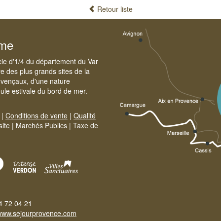
Retour liste
sme
cie d'1/4 du département du Var
e des plus grands sites de la
ovençaux, d'une nature
foule estivale du bord de mer.
|
Conditions de vente
|
Qualité
site
|
Marchés Publics
|
Taxe de
4 72 04 21
www.sejourprovence.com