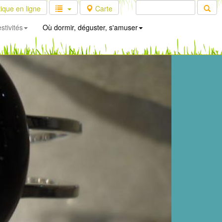
ique en ligne
Carte
stivités
Où dormir, déguster, s'amuser