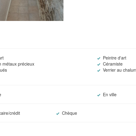
rt
Peintre d'art
en métaux précieux
Céramiste
qués
Verrier au chalu
e
En ville
aire/crédit
Chèque