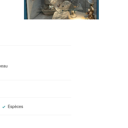
meau
Espèces