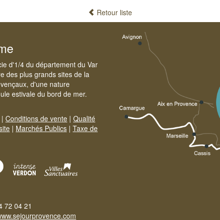
Retour liste
sme
cie d'1/4 du département du Var
e des plus grands sites de la
ovençaux, d'une nature
foule estivale du bord de mer.
|
Conditions de vente
|
Qualité
site
|
Marchés Publics
|
Taxe de
4 72 04 21
www.sejourprovence.com