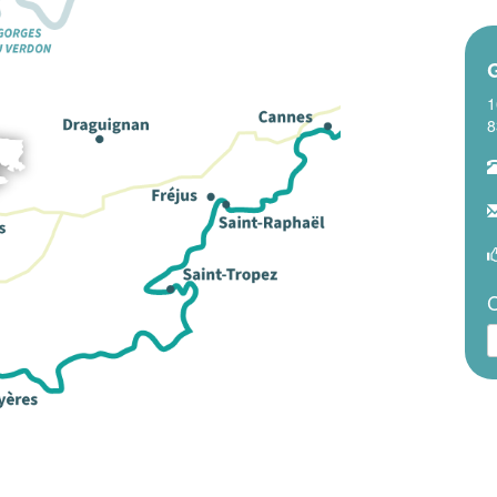
G
1
8
C