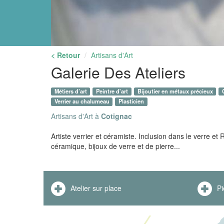
< Retour
Artisans d'Art
Galerie Des Ateliers
Métiers d’art
Peintre d'art
Bijoutier en métaux précieux
Verrier au chalumeau
Plasticien
Artisans d'Art à
Cotignac
Artiste verrier et céramiste. Inclusion dans le verre et 
céramique, bijoux de verre et de pierre...
Atelier sur place
Pi