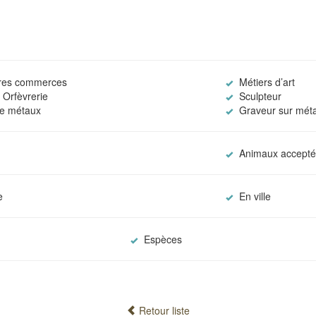
tres commerces
Métiers d’art
/ Orfèvrerie
Sculpteur
e métaux
Graveur sur méta
Animaux accepté
e
En ville
Espèces
Retour liste