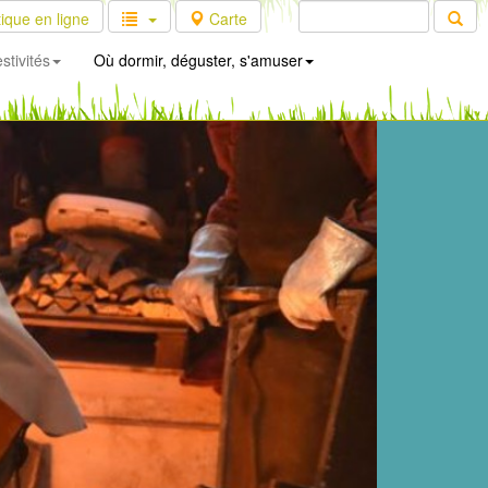
ique en ligne
Carte
stivités
Où dormir, déguster, s'amuser