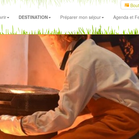
Bout
rir
DESTINATION
Préparer mon séjour
Agenda
et Fe