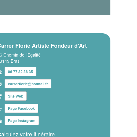
arrer Florie Artiste Fondeur d'Art
6 Chemin de l'Egalité
3149 Bras
06 77 82 36 35
carrerflorie@hotmail.fr
Site Web
Page Facebook
Page Instagram
alculez votre itinéraire