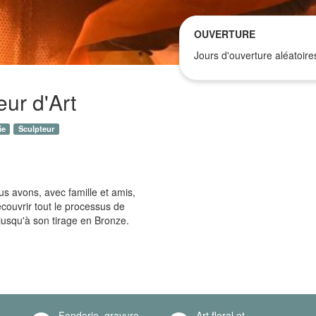
OUVERTURE
Jours d'ouverture aléatoire
eur d'Art
ie
Sculpteur
us avons, avec famille et amis,
couvrir tout le processus de
 jusqu'à son tirage en Bronze.
Fonderie, gravure,
Art floral et