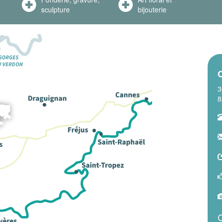
sculpture
bijouterie
C
3
8
C