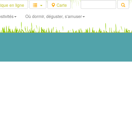
ique en ligne
Carte
stivités
Où dormir, déguster, s'amuser