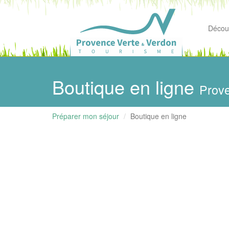
Découv
Boutique en ligne
Prov
Préparer mon séjour
Boutique en ligne